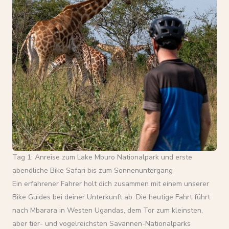
Tag 1: Anreise zum Lake Mburo Nationalpark und erste
abendliche Bike Safari bis zum Sonnenuntergang
Ein erfahrener Fahrer holt dich zusammen mit einem unserer
Bike Guides bei deiner Unterkunft ab. Die heutige Fahrt führt
nach Mbarara in Westen Ugandas, dem Tor zum kleinsten,
aber tier- und vogelreichsten Savannen-Nationalparks