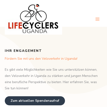
Zum
Inhalt
springen
Main
Men
IHR ENGAGEMENT
Fördern Sie mit uns den Veloverkehr in Uganda!
Es gibt viele Möglichkeiten wie Sie uns unterstützen können,
den Veloverkehr in Uganda zu stärken und jungen Menschen
eine berufliche Perspektive zu bieten. Hier erfahren Sie, was
Sie tun können!
Zum aktuellen Spendenaufruf