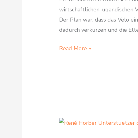
wirtschaftlichen, ugandischen 
Der Plan war, dass das Velo ei
dadurch verkürzen und die Elt
Spendenbericht
Read More »
2023:
Eine
nachhaltige
Spende
zu
Weihnachten