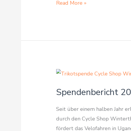
Was
Read More »
Velofahren
mit
Gleichberechtigung
zu
tun
hat
Spendenbericht 20
Seit über einem halben Jahr er
durch den Cycle Shop Winterth
fördert das Velofahren in Uga