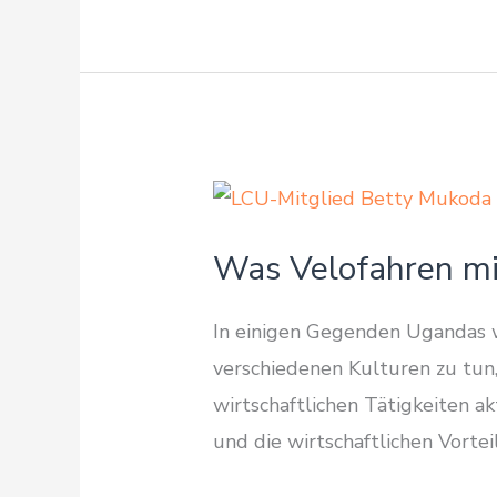
die
LCU-
Verwaltung
in
Uganda
Was Velofahren mi
In einigen Gegenden Ugandas w
verschiedenen Kulturen zu tun,
wirtschaftlichen Tätigkeiten ak
und die wirtschaftlichen Vorte