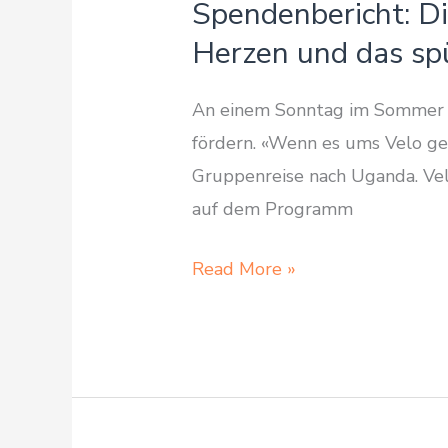
Spendenbericht: D
Herzen und das sp
An einem Sonntag im Sommer 20
fördern. «Wenn es ums Velo geh
Gruppenreise nach Uganda. Velo
auf dem Programm
Spendenbericht:
Read More »
Die
Förderung
des
Velofahrens
liegt