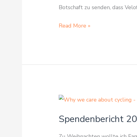
Botschaft zu senden, dass Velo
Spendenbericht
Read More »
2023:
Veloequipment
von
Cycle
Shop
Winterthur
Spendenbericht 20
Zu Weihnachten wollte ich Fami