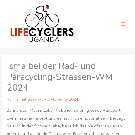
Zum
Inhalt
springen
Main
Men
Isma bei der Rad- und
Paracycling-Strassen-WM
2024
Von
Ismail Ssekiwu
/
Oktober 5, 2024
Zum ersten Mal im Leben habe ich so ein grosses Radsport-
Event hautnah erlebt und es hat mich emotional sehr bewegt.
Seit ich in der Schweiz lebe, habe ich das Velofahren lieben
gelernt und es ist ein Teil unserer Familienkultur geworden.